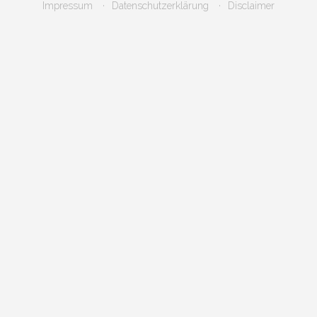
Impressum
Datenschutzerklärung
Disclaimer