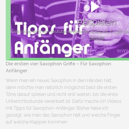
Abspielen
Das Video wird von Youtube eingebettet abespielt. Es gilt di
Google
Die ersten vier Saxophon Griffe – Für Saxophon
Anfänger
Wenn man ein neues Saxophon in den Händen hält,
dann möchte man natürlich möglichst bald die ersten
Töne darauf spielen und nicht erst warten, bis die erste
Unterrichtsstunde vereinbart ist. Dafür mache ich Videos
mit Tipps für Saxophon-Anfänger. Bisher habe ich
gezeigt, wie man das Saxophon hält und welche Finger
auf welche Klappen kommen.